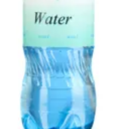
مياه
10 ج.م
تعليمات خاصة
أضف للسلَة
Burdogz