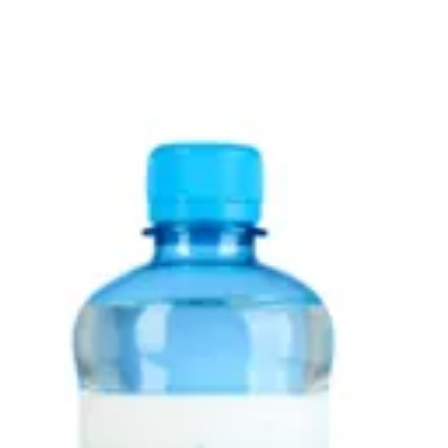
مياه | Burdogz
EN
تسجيل الدخول
EN